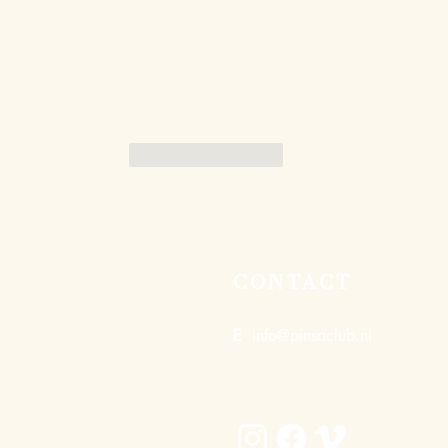
Like
Reageren
CONTACT
E
info@pinsaclub.nl