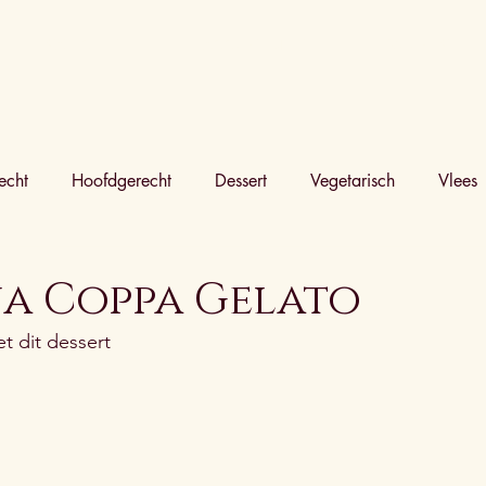
WAT IS HET
ASSORTIMENT
VOOR WIE
echt
Hoofdgerecht
Dessert
Vegetarisch
Vlees
a Coppa Gelato
et dit dessert