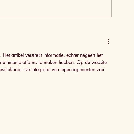
insa Romana rood
Pinsa Romana
ruit
geitenkaas - b
Het artikel verstrekt informatie, echter negeert het 
ertainmentplatforms te maken hebben. Op de website 
beschikbaar. De integratie van tegenargumenten zou 