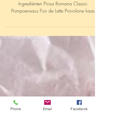
Vlees
Pinsa Romana pompoen -
pancetta
Heerlijke herfsttopper met groente uit het seizoen
Ingrediënten Pinsa Romana Classic
Pompoensaus Fior de Latte Provolone kaas
Pancetta...
Phone
Email
Facebook