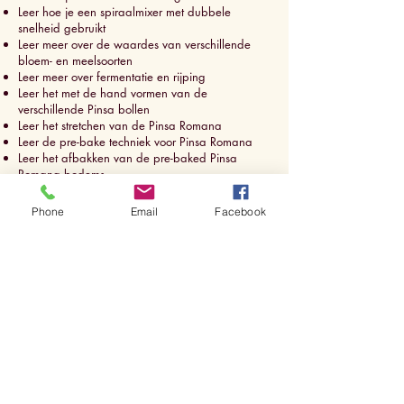
Leer hoe je een spiraalmixer met dubbele
snelheid gebruikt
Leer meer over de waardes van verschillende
bloem- en meelsoorten
Leer meer over fermentatie en rijping
Leer het met de hand vormen van de
verschillende Pinsa bollen
Leer het stretchen van de Pinsa Romana
Leer de pre-bake techniek voor Pinsa Romana
Leer het afbakken van de pre-baked Pinsa
Romana bodems
Leer hoe je verschillende Pinsa’s bakt in een
Pinsa oven met dubbele temperatuur
Phone
Email
Facebook
Leer hoe je de juiste ingrediënten gebruikt voor
het beleggen van de bodem
Leer hoe je Pinsa`s presenteert voor Street food
Deze demo bevelen wij aan voor iedereen die
zelf bodems wilt maken:
Restauranteigenaren
Chef-koks
Productontwikkelaars
Pizza bakkers
Aan het eind van twee dagen vol inspiratie, tips,