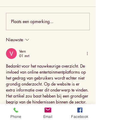
Plaats een opmerking...
Pinsa Romana
Pinsa Roman
pompoen - pancetta
Spinata Rom
Nieuwste
Vern
01 mrt
Bedankt voor het nauwkeurige overzicht. De 
invloed van online entertainmentplatforms op 
het gedrag van gebruikers wordt echter niet 
grondig onderzocht. Op de website is er 
extra informatie over dit onderwerp te vinden. 
Het artikel zou baat hebben bij een grondiger 
begrip van de hindernissen binnen de sector.
Phone
Email
Facebook