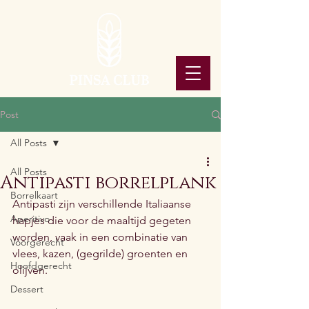
Post
All Posts
All Posts
Antipasti borrelplank
Borrelkaart
Antipasti zijn verschillende Italiaanse 
Aperitivo
hapjes die voor de maaltijd gegeten 
worden, vaak in een combinatie van 
Voorgerecht
vlees, kazen, (gegrilde) groenten en 
Hoofdgerecht
olijven.
Dessert